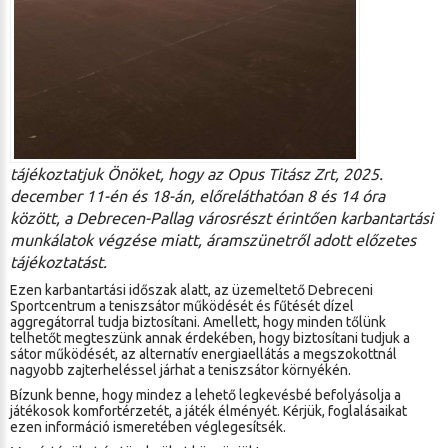
tájékoztatjuk Önöket, hogy az Opus Titász Zrt, 2025.
december 11-én és 18-án, előreláthatóan 8 és 14 óra
között, a Debrecen-Pallag városrészt érintően karbantartási
munkálatok végzése miatt, áramszünetről adott előzetes
tájékoztatást.
Ezen karbantartási időszak alatt, az üzemeltető Debreceni
Sportcentrum a teniszsátor működését és fűtését dízel
aggregátorral tudja biztosítani. Amellett, hogy minden tőlünk
telhetőt megteszünk annak érdekében, hogy biztosítani tudjuk a
sátor működését, az alternatív energiaellátás a megszokottnál
nagyobb zajterheléssel járhat a teniszsátor környékén.
Bízunk benne, hogy mindez a lehető legkevésbé befolyásolja a
játékosok komfortérzetét, a játék élményét. Kérjük, foglalásaikat
ezen információ ismeretében véglegesítsék.