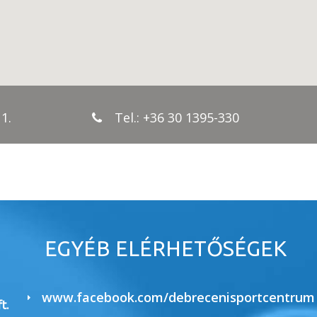
1.
Tel.:
+36 30 1395-330
EGYÉB ELÉRHETŐSÉGEK
www.facebook.com/debrecenisportcentrum
t.