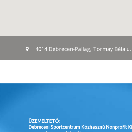
4014 Debrecen-Pallag, Tormay Béla u. 
ÜZEMELTETŐ:
Debreceni Sportcentrum Közhasznú Nonprofit Kf