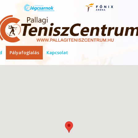
d
Pályafoglalás
Kapcsolat